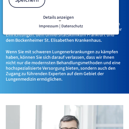
Versorgung im Rhein-Main-
Speichern
Gebiet
Details anzeigen
Im
Universitären Thoraxzentrum Frankfurt (UTF)
bündeln
Impressum |
Datenschutz
wir das Fachwissen und die Erfahrung zweier renommierter
NOTWENDIGE COOKIES
Notwendige Cookies ermöglichen
Einrichtungen: dem Universitätsklinikum Frankfurt und
dem Bockenheimer St. Elisabethen Krankenhaus.
grundlegende Funktionen und sind für
die einwandfreie Funktion der Website
Wenn Sie mit schweren Lungenerkrankungen zu kämpfen
erforderlich.
haben, können Sie sich darauf verlassen, dass wir Ihnen
nicht nur die modernsten Behandlungsmethoden und eine
etracker Sitzungs-Cookie
hochspezialisierte Versorgung bieten, sondern auch den
Zugang zu führenden Experten auf dem Gebiet der
Lungenmedizin ermöglichen.
Name:
et_oi_v2
Anbieter:
etracker GmbH
Zweck:
Opt-In Cookie speichert die Entscheidung des Besuchers, wenn auf der Seite des
Kunden das Tracking Opt-In ausgespielt wird. Wird auch für ein eventuelles Opt-Out
verwendet.
Cookie Laufzeit:
"no" - 50 Jahre, "yes" - 480 Tage