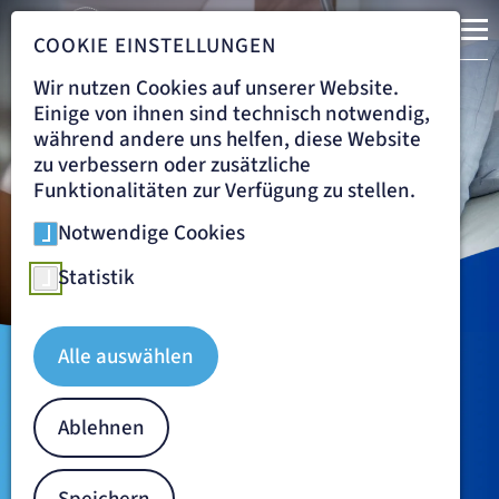
COOKIE EINSTELLUNGEN
Wir nutzen Cookies auf unserer Website.
Willkommen im
Einige von ihnen sind technisch notwendig,
während andere uns helfen, diese Website
Universitären Thoraxzentrum Frankfurt
zu verbessern oder zusätzliche
Funktionalitäten zur Verfügung zu stellen.
Notwendige Cookies
Statistik
Patientin im Krankenbett wird gut umsorgt
Alle auswählen
Navigationspfad
UNIVERSITÄRES THORAXZENTRUM FRANKFURT
Umfassende
Ablehnen
lungenmedizinische