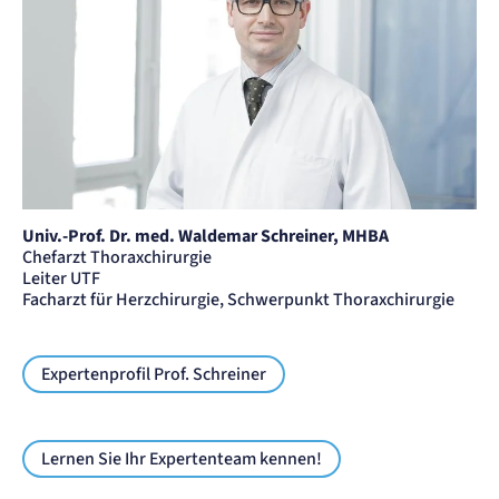
Einverständnis-Cookie
Name:
cookie_consent
Zweck:
Dieser Cookie speichert die ausgewählten Einverständnis-Optionen des Benutzers
Cookie Laufzeit:
1 Jahr
STATISTIK
Univ.-Prof. Dr. med. Waldemar Schreiner, MHBA
Statistik Cookies erfassen Informationen
Chefarzt Thoraxchirurgie
anonym. Diese Informationen helfen uns
Leiter UTF
zu verstehen, wie unsere Besucher unsere
Facharzt für Herzchirurgie, Schwerpunkt Thoraxchirurgie
Website nutzen.
etracker Analytics
Expertenprofil Prof. Schreiner
Name:
_et_coid
Lernen Sie Ihr Expertenteam kennen!
Anbieter:
etracker GmbH
Zweck: