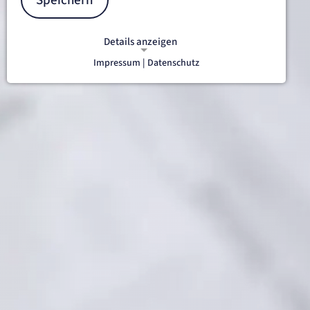
Speichern
Details anzeigen
Impressum |
Datenschutz
NOTWENDIGE COOKIES
Notwendige Cookies ermöglichen
grundlegende Funktionen und sind für
die einwandfreie Funktion der Website
erforderlich.
etracker Sitzungs-Cookie
Name:
et_oi_v2
Anbieter:
etracker GmbH
Zweck:
Opt-In Cookie speichert die Entscheidung des Besuchers, wenn auf der Seite des
Kunden das Tracking Opt-In ausgespielt wird. Wird auch für ein eventuelles Opt-Out
verwendet.
Cookie Laufzeit:
"no" - 50 Jahre, "yes" - 480 Tage