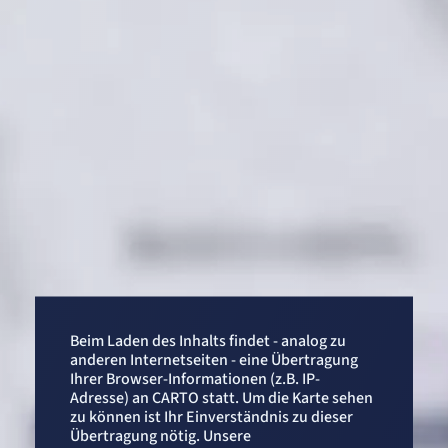
Einverständnis-Cookie
Name:
cookie_consent
Zweck:
Dieser Cookie speichert die ausgewählten Einverständnis-Optionen des Benutzers
Cookie Laufzeit:
1 Jahr
STATISTIK
Statistik Cookies erfassen Informationen
anonym. Diese Informationen helfen uns
zu verstehen, wie unsere Besucher unsere
Website nutzen.
etracker Analytics
Beim Laden des Inhalts findet - analog zu
anderen Internetseiten - eine Übertragung
Name:
Ihrer Browser-Informationen (z.B. IP-
_et_coid
Adresse) an CARTO statt. Um die Karte sehen
Anbieter:
zu können ist Ihr Einverständnis zu dieser
etracker GmbH
Übertragung nötig. Unsere
Zweck: